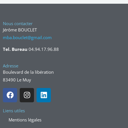
Nous contacter
Jérôme BOUCLET
mba.bouclet@gmail.com
Tel. Bureau
04.94.17.96.88
Adresse
Boulevard de la libération
83490 Le Muy
F
I
L
a
n
i
c
s
n
Liens utiles
e
t
k
b
a
e
Mentions légales
o
g
d