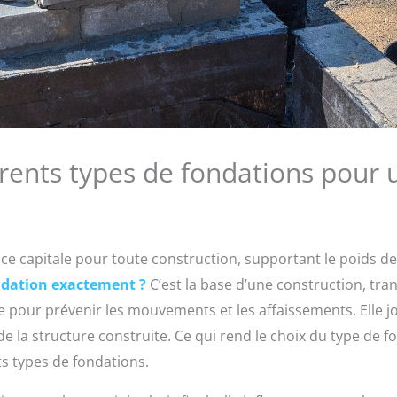
érents types de fondations pour 
e capitale pour toute construction, supportant le poids de 
ndation exactement ?
C’est la base d’une construction, tran
 pour prévenir les mouvements et les affaissements. Elle jo
é de la structure construite. Ce qui rend le choix du type de f
ts types de fondations.